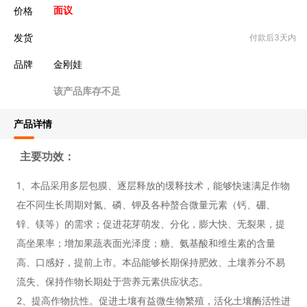
价格
面议
发货
付款后3天内
品牌
金刚娃
该产品库存不足
产品详情
主要功效：
1、本品采用多层包膜、逐层释放的缓释技术，能够快速满足作物
在不同生长周期对氮、磷、钾及各种螯合微量元素（钙、硼、
锌、镁等）的需求；促进花芽萌发、分化，膨大快、无裂果，提
高坐果率；增加果蔬表面光泽度；糖、氨基酸和维生素的含量
高、口感好，提前上市。本品能够长期保持肥效、土壤养分不易
流失、保持作物长期处于营养元素供应状态。
2、提高作物抗性。促进土壤有益微生物繁殖，活化土壤酶活性进