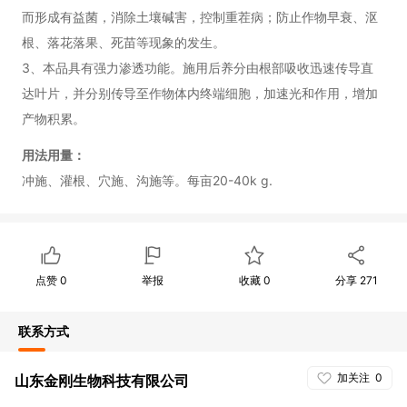
而形成有益菌，消除土壤碱害，控制重茬病；防止作物早衰、沤
根、落花落果、死苗等现象的发生。
3、本品具有强力渗透功能。施用后养分由根部吸收迅速传导直
达叶片，并分别传导至作物体内终端细胞，加速光和作用，增加
产物积累。
用法用量：
冲施、灌根、穴施、沟施等。每亩20-40k g.
点赞
0
举报
收藏
0
分享
271
联系方式
加关注
0
山东金刚生物科技有限公司